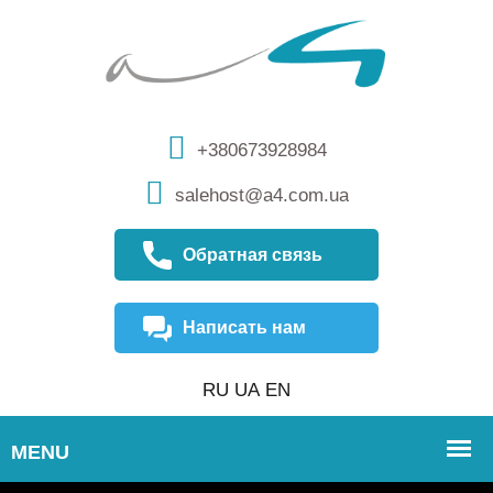
+380673928984
salehost@a4.com.ua
Обратная связь
Написать нам
RU
UA
EN