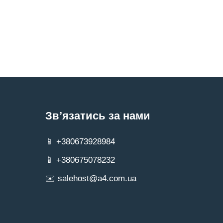
Зв’язатись за нами
📱 +380673928984
📱 +380675078232
✉️ salehost@a4.com.ua