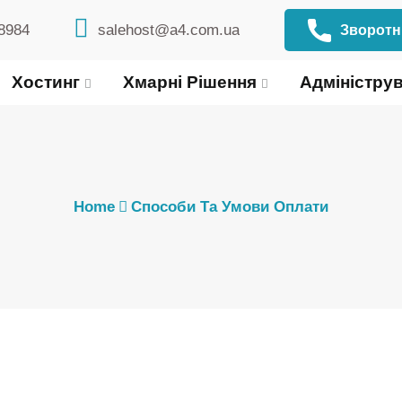
8984
salehost@a4.com.ua
Зворотні
Хостинг
Хмарні Рішення
Адміністру
Home
Способи Та Умови Оплати