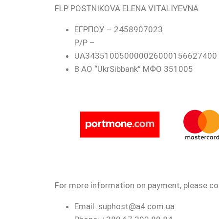
FLP POSTNIKOVA ELENA VITALIYEVNA
ЕГРПОУ – 2458907023
Р/Р –
UA343510050000026000156627400
В АО “UkrSibbank” МФО 351005
For more information on payment, please co
Email: suphost@a4.com.ua