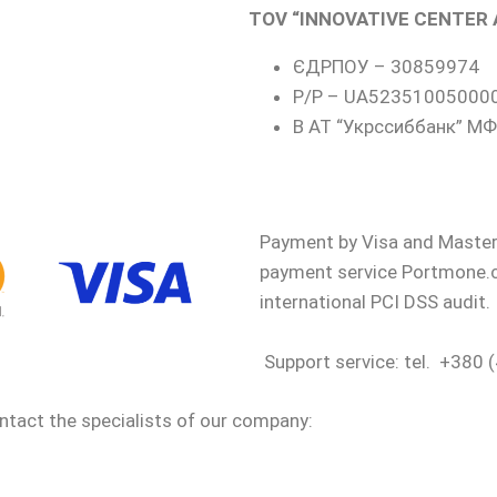
TOV “INNOVATIVE CENTER 
ЄДРПОУ – 30859974
Р/Р – UA52351005000
В АТ “Укрссиббанк” М
Payment by Visa and Masterc
payment service Portmone.c
international PCI DSS audit.
Support service: tel. +38
ntact the specialists of our company: