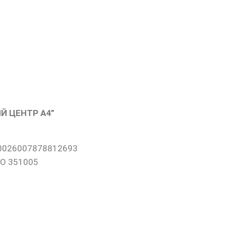
Й ЦЕНТР А4”
0026007878812693
ФО 351005