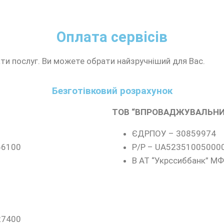
Оплата сервісів
ти послуг. Ви можете обрати найзручніший для Вас.
Безготівковий розрахунок
ТОВ “ВПРОВАДЖУВАЛЬНИ
ЄДРПОУ – 30859974
66100
Р/Р – UA52351005000
В АТ “Укрссиббанк” М
27400