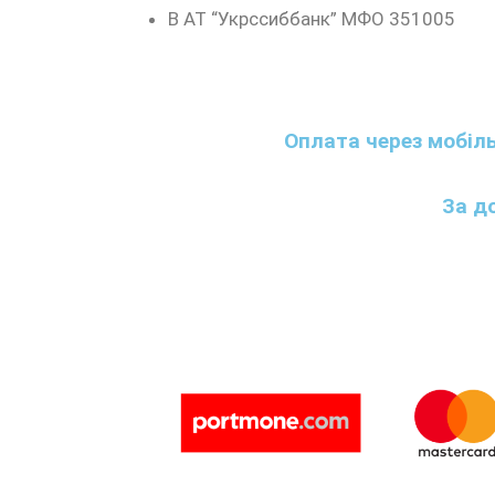
В АТ “Укрссиббанк” МФО 351005
Оплата через мобіл
За д