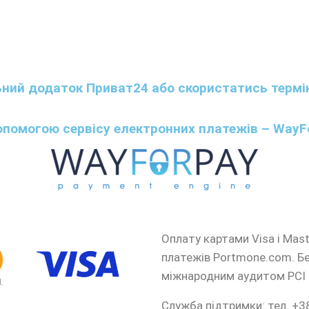
ьний додаток Приват24 або скористатись терм
опомогою сервісу електронних платежів – WayF
Оплату картами Visa і Mast
платежів Portmone.com. Б
міжнародним аудитом PCI 
Служба підтримки: тел. +3