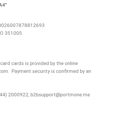
A4”
0026007878812693
ФО 351005
ard cards is provided by the online
om. Payment security is confirmed by an
0 (44) 2000922, b2bsupport@portmone.me