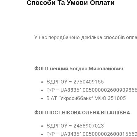
Способи Та Умови Оплати
У нас передбачено декілька способів опла
ФОП Гненний Богдан Миколайович
ЄДРПОУ – 2750409155
Р/Р – UA8835100500000260090986
В АТ “Укрссиббанк” МФО 351005
ФОП ПОСТНІКОВА ОЛЕНА ВІТАЛІЇВНА
ЄДРПОУ – 2458907023
Р/Р – UA3435100500000260001566