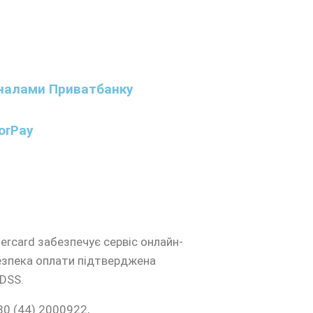
іналами Приватбанку
orPay
ercard забезпечує сервіс онлайн-
езпека оплати підтверджена
DSS.
80 (44) 2000922,