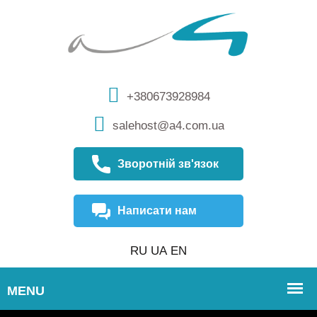
+380673928984
salehost@a4.com.ua
Зворотній зв'язок
Написати нам
RU
UA
EN