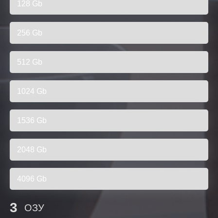
128 Gb
256 Gb
512 Gb
1024 Gb
1536 Gb
2048 Gb
4096 Gb
3
ОЗУ