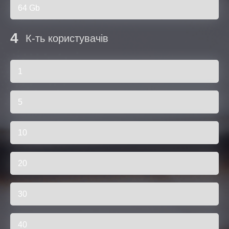
64 Gb
4
К-ть користувачів
1
5
10
20
30
40