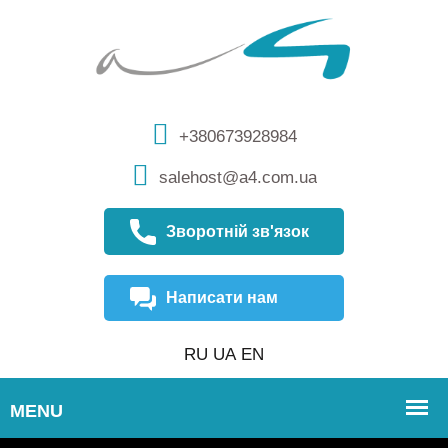
+380673928984
salehost@a4.com.ua
Зворотній зв'язок
Написати нам
RU
UA
EN