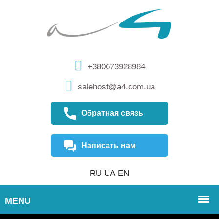
+380673928984
salehost@a4.com.ua
Обратная связь
Написать нам
RU
UA
EN