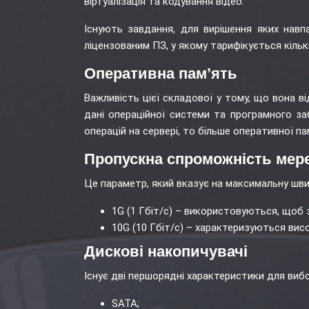
віртуалізація та кодування відео.
Існують завдання, для вирішення яких навп
ліцензованим ПЗ, у якому тарифікується кільк
Оперативна пам’ять
Важливість цієї складової у тому, що вона ві
дані операційної системи та програмного за
операцій на сервері, то більше оперативної пам
Пропускна спроможність мер
Це параметр, який вказує на максимальну шви
1G (1 Гбіт/с) – використовуються, щоб 
10G (10 Гбіт/с) – характеризуються ви
Дискові накопичувачі
Існує дві першорядні характеристики для вибо
SATA;