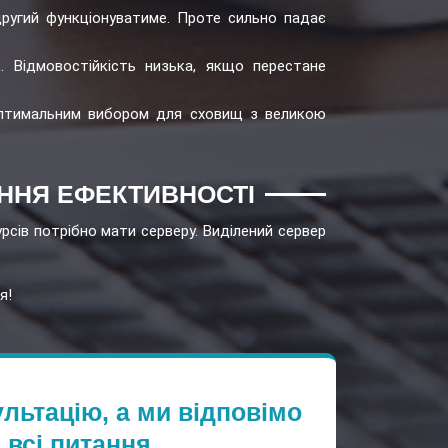
другий функціонуватиме. Проте сильно падає
. Відмовостійкість низька, якщо перестане
 оптимальним вибором для сховищ з великою
ННЯ ЕФЕКТИВНОСТІ
урсів потрібно мати серверу. Виділений сервер
я!
льтацію, а ми відповімо
 всі питання