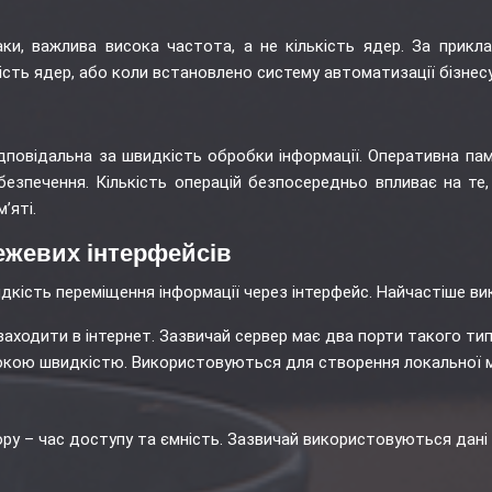
аки, важлива висока частота, а не кількість ядер. За прик
ість ядер, або коли встановлено систему автоматизації бізнесу
дповідальна за швидкість обробки інформації. Оперативна пам’ят
безпечення. Кількість операцій безпосередньо впливає на те,
’яті.
ежевих інтерфейсів
дкість переміщення інформації через інтерфейс. Найчастіше ви
заходити в інтернет. Зазвичай сервер має два порти такого тип
сокою швидкістю. Використовуються для створення локальної ме
ру – час доступу та ємність. Зазвичай використовуються дані 