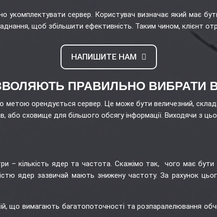
но укомплектувати сервер. Користувач визначає який має бути 
аднання, щоб збільшити ефективність. Таким чином, клієнт от
НАПИШИТЕ НАМ
ЗВОЛЯЮТЬ ПРАВИЛЬНО ВИБРАТИ 
 метою орендується сервер. Це може бути величезний, складни
чів, або сховище для більшого обсягу інформації. Виходячи з 
и – кількість ядер та частота. Скажімо так, чого має бути 
істю ядер зазвичай мають знижену частоту. За рахунок цього
цій, що вимагають багатопоточності та розпаралелювання об