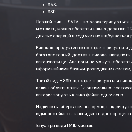
SAS;
SSD.
Перший тип – SATA, що характеризуються н
місткість, можна зберігати кілька десятків Т
для тих операцій в ході яких не відбувається 
Високою продуктивністю характеризується друг
багатопоточний доступ і висока швидкість.
виконувати це. Але вони не можуть зберігати
інформаційними базами, розподілених систем, 
Третій вид – SSD, що характеризуються висо
великі обсяги даних. Їх оптимально застос
використовують кілька файлів одночасно.
Надійність зберігання інформації підвищує
відмовостійкість та швидкість двох процесів 
Існує три види RAID масивів: