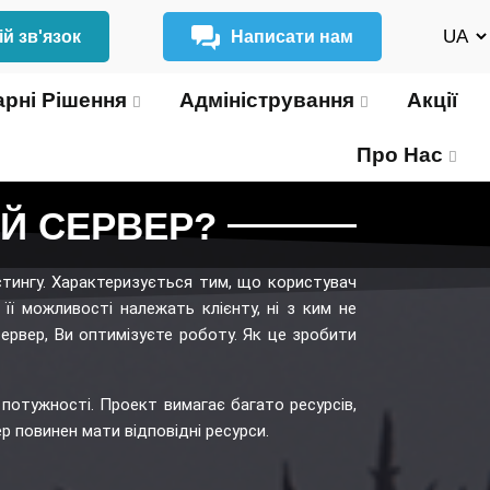
й зв'язок
Написати нам
рні Рішення
Адміністрування
Акції
Про Нас
Й СЕРВЕР?
остингу. Характеризується тим, що користувач
її можливості належать клієнту, ні з ким не
ервер, Ви оптимізуєте роботу. Як це зробити
потужності. Проект вимагає багато ресурсів,
ер повинен мати відповідні ресурси.