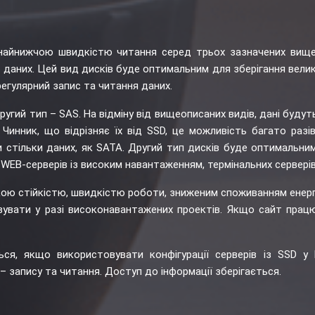
айнижчою швидкістю читання серед трьох зазначених вище 
Б даних. Цей вид дисків буде оптимальним для зберігання велико
регулярний запис та читання даних.
ий тип – SAS. На відміну від вищеописаних видів, дані будуть
 Чинник, що відрізняє їх від SSD, це можливість багато раз
 стільки даних, як SATA. Другий тип дисків буде оптимальним 
WEB-серверів із високим навантаженням, термінальних серверів 
кою стійкістю, швидкістю роботи, зниженим споживанням енерг
овувати у разі високонавантажених проектів. Якщо сайт прац
ться, якщо використовувати конфігурації серверів із SSD у
– запису та читання. Доступ до інформації зберігається.