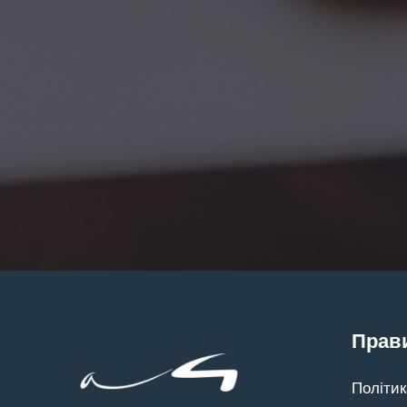
Прави
Політик