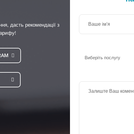
ння, дасть рекомендації з
тарифу!
RAM