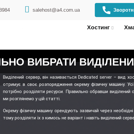
8984
salehost@a4.com.ua
Зворотні
Хостинг
Хма
ЛЬНО ВИБРАТИ ВИДІЛЕНИ
Виділений сервер, він називається Dedicated server – вид х
отримує в своє розпорядження окрему фізичну машину. Усі 
потрібно розділяти ресурси. Правильно обравши виділений с
ми розглянемо у цій статті.
Окрему фізичну машину орендують зазвичай через необхідні 
тому розділяти їх з кимось не варіант і навіть виділений серв