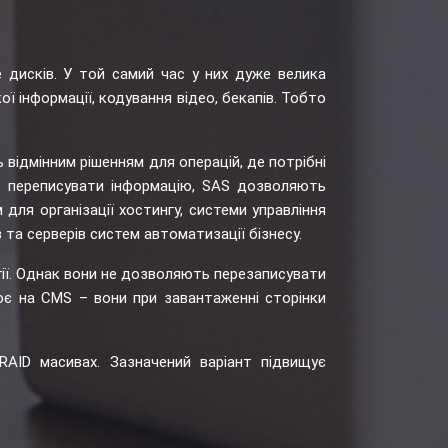
дисків. У той самий час у них дуже велика
ї інформації, кодування відео, бекапів. Тобто
 відмінним рішенням для операцій, де потрібні
ів переписувати інформацію, SAS дозволяють
для організації хостингу, системи управління
та серверів систем автоматизації бізнесу.
ії. Однак вони не дозволяють перезаписувати
ює на CMS – вони при завантаженні сторінки
 RAID масивах. Зазначений варіант підвищує