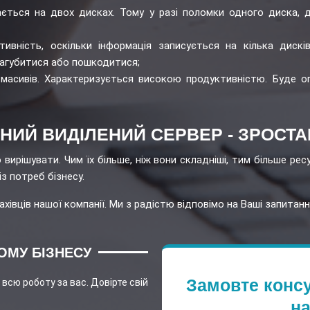
ється на двох дисках. Тому у разі поломки одного диска, 
ивність, оскільки інформація записується на кілька дисків
загубитися або пошкодитися;
 масивів. Характеризується високою продуктивністю. Буде
НИЙ ВИДІЛЕНИЙ СЕРВЕР - ЗРОСТА
 вирішувати. Чим їх більше, ніж вони складніші, тим більше рес
з потреб бізнесу.
хівців нашої компанії. Ми з радістю відповімо на Ваші запитанн
ОМУ БІЗНЕСУ
Замовте консу
всю роботу за вас. Довірте свій
на